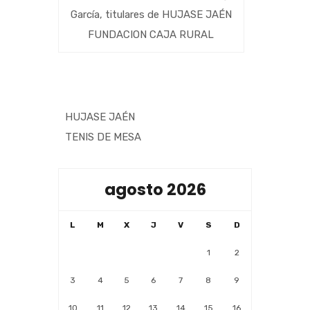
García, titulares de HUJASE JAÉN
FUNDACION CAJA RURAL
HUJASE JAÉN
TENIS DE MESA
agosto 2026
L
M
X
J
V
S
D
1
2
3
4
5
6
7
8
9
10
11
12
13
14
15
16