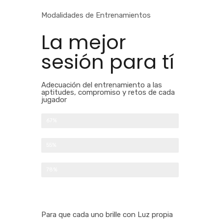
Modalidades de Entrenamientos
La mejor
sesión para tí
Adecuación del entrenamiento a las
aptitudes, compromiso y retos de cada
jugador
Sesión Grupal de Iniciación
67%
Sesiones particulares de Tecnificación
55%
Sesiones de perfeccionamiento y continuidad
78%
Para que cada uno brille con Luz propia