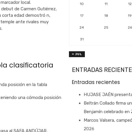
 marcador local.
10
11
12
 debut de Carmen Gutiérrez,
u corta edad demostró n,
17
18
19
 temple ante rivales muy
24
25
26
s.
31
« JUL
la clasificatoria
ENTRADAS RECIENTE
Entradas recientes
 posición en la tabla
HUJASE JAÉN presenta
niendo una cómoda posición
Beltrán Collado firma u
Benjamín celebrado en
Marcos Valsera, campeó
2026
 casa al SAFA ANDÚJAR,