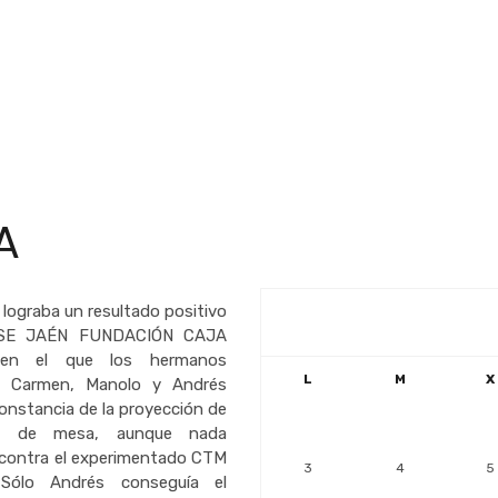
A
ograba un resultado positivo
SE JAÉN FUNDACIÓN CAJA
en el que los hermanos
L
M
X
z, Carmen, Manolo y Andrés
onstancia de la proyección de
s de mesa, aunque nada
 contra el experimentado CTM
3
4
5
 Sólo Andrés conseguía el