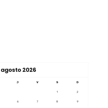
agosto 2026
J
V
S
D
1
2
6
7
8
9