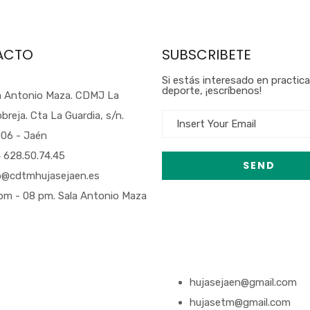
ACTO
SUBSCRIBETE
Si estás interesado en practic
deporte, ¡escríbenos!
a Antonio Maza. CDMJ La
obreja. Cta La Guardia, s/n.
06 - Jaén
 628.50.74.45
o@cdtmhujasejaen.es
pm - 08 pm. Sala Antonio Maza
hujasejaen@gmail.com
hujasetm@gmail.com