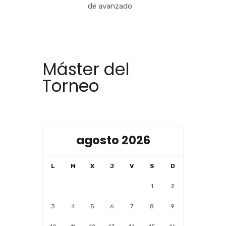
de avanzado
Máster del
Torneo
agosto 2026
L
M
X
J
V
S
D
1
2
3
4
5
6
7
8
9