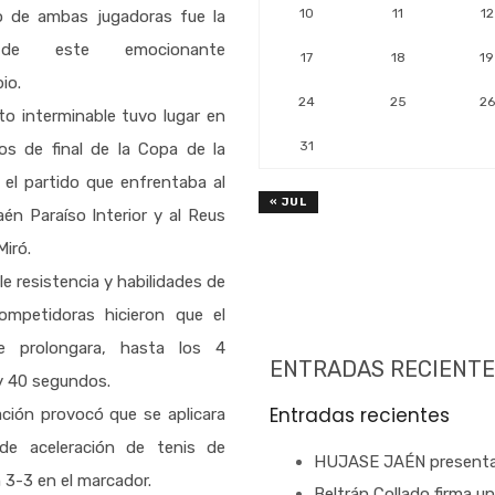
10
11
12
o de ambas jugadoras fue la
de este emocionante
17
18
19
io.
24
25
26
o interminable tuvo lugar en
31
os de final de la Copa de la
 el partido que enfrentaba al
« JUL
én Paraíso Interior y al Reus
Miró.
le resistencia y habilidades de
mpetidoras hicieron que el
e prolongara, hasta los 4
ENTRADAS RECIENTE
y 40 segundos.
Entradas recientes
ción provocó que se aplicara
 de aceleración de tenis de
HUJASE JAÉN presenta
 3-3 en el marcador.
Beltrán Collado firma u