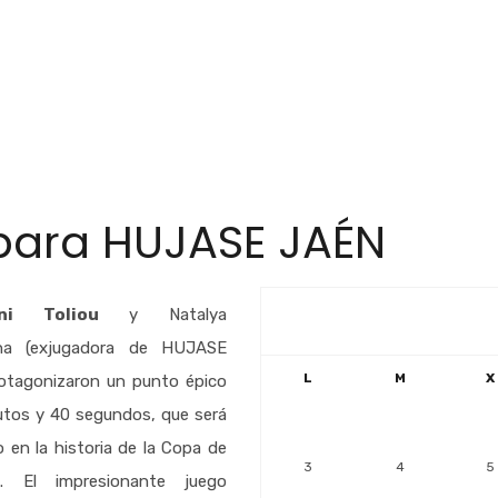
 para HUJASE JAÉN
ini Toliou
y Natalya
ina (exjugadora de HUJASE
L
M
X
otagonizaron un punto épico
utos y 40 segundos, que será
 en la historia de la Copa de
3
4
5
a. El impresionante juego