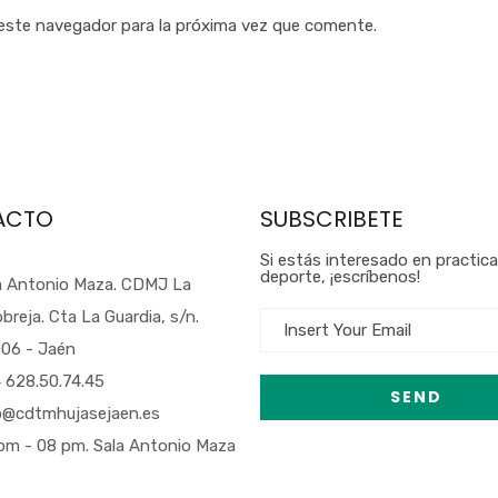
 este navegador para la próxima vez que comente.
ACTO
SUBSCRIBETE
Si estás interesado en practic
deporte, ¡escríbenos!
a Antonio Maza. CDMJ La
obreja. Cta La Guardia, s/n.
06 - Jaén
 628.50.74.45
o@cdtmhujasejaen.es
pm - 08 pm. Sala Antonio Maza