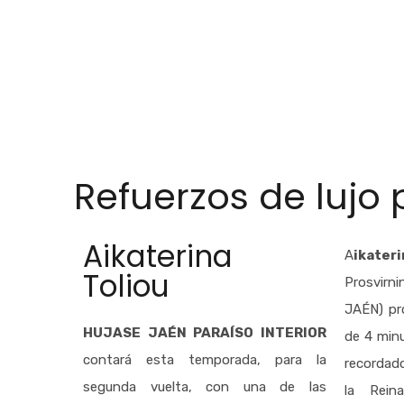
Refuerzos de lujo
Aikaterina
A
ikater
Toliou
Prosvirn
JAÉN) pr
HUJASE JAÉN PARAÍSO INTERIOR
de 4 min
contará esta temporada, para la
recordado
segunda vuelta, con una de las
la Rein