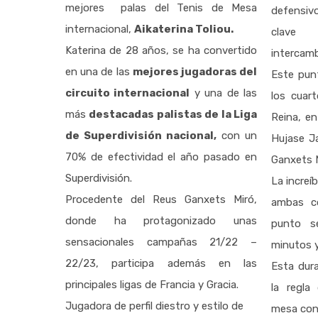
mejores palas del Tenis de Mesa
defensiv
internacional,
Aikaterina Toliou.
clave 
Katerina de 28 años, se ha convertido
intercamb
en una de las
mejores jugadoras del
Este punt
circuito internacional
y una de las
los cuart
más
destacadas palistas de la Liga
Reina, en
de Superdivisión nacional,
con un
Hujase Ja
70% de efectividad el año pasado en
Ganxets 
Superdivisión.
La increíb
Procedente del Reus Ganxets Miró,
ambas co
donde ha protagonizado unas
punto s
sensacionales campañas 21/22 –
minutos 
22/23, participa además en las
Esta dura
principales ligas de Francia y Gracia.
la regla
Jugadora de perfil diestro y estilo de
mesa con