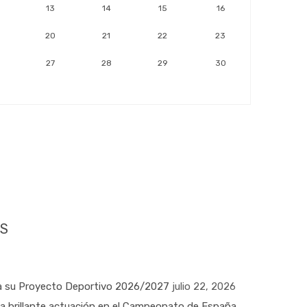
13
14
15
16
20
21
22
23
27
28
29
30
S
 su Proyecto Deportivo 2026/2027
julio 22, 2026
na brillante actuación en el Campeonato de España