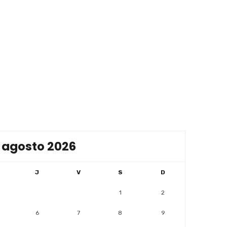
agosto 2026
J
V
S
D
1
2
6
7
8
9