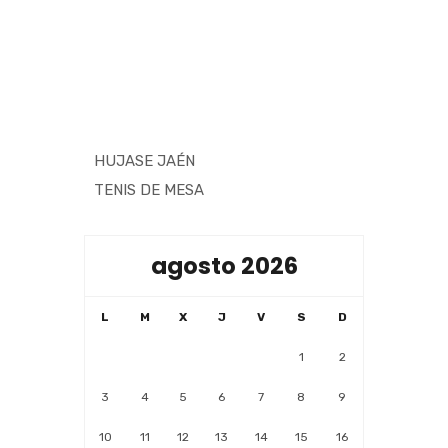
HUJASE JAÉN
TENIS DE MESA
agosto 2026
L
M
X
J
V
S
D
1
2
3
4
5
6
7
8
9
10
11
12
13
14
15
16