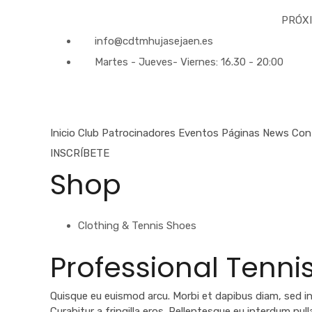
PRÓXIMOS EV
info@cdtmhujasejaen.es
Martes - Jueves- Viernes: 16.30 - 20:00
Inicio
Club
Patrocinadores
Eventos
Páginas
News
Con
INSCRÍBETE
Shop
Clothing & Tennis Shoes
Professional Tenni
Quisque eu euismod arcu. Morbi et dapibus diam, sed in
Curabitur a fringilla eros. Pellentesque eu interdum nu