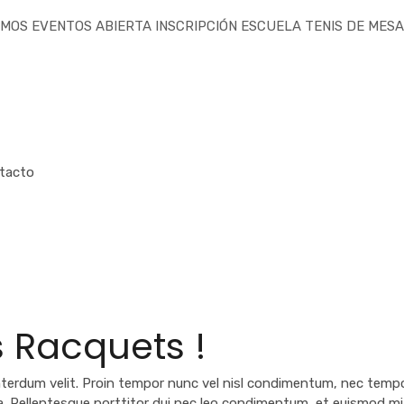
ENTOS
ABIERTA INSCRIPCIÓN ESCUELA TENIS DE MESA. Comienzo
tacto
s Racquets !
terdum velit. Proin tempor nunc vel nisl condimentum, nec tempor 
lla. Pellentesque porttitor dui nec leo condimentum, et euismod mi