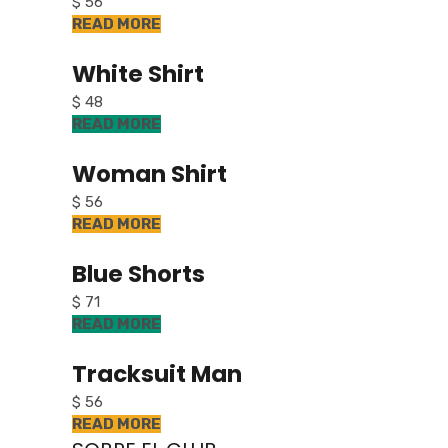
$ 56
READ MORE
White Shirt
$ 48
READ MORE
Woman Shirt
$ 56
READ MORE
Blue Shorts
$ 71
READ MORE
Tracksuit Man
$ 56
READ MORE