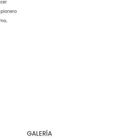
acer
 pionero
smo,
GALERÍA