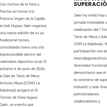
SUPERACI
Con motivo de la Feria y
Fiestas en honor a la
Jaén ha vivido hoy 
Patrona Virgen de la Capilla,
jornada inolvidable 
el club Hujase Jaén organiza
celebración del I To
una nueva edición de su ya
Tenis de Mesa y Salu
tradicional torneo,
CDM La Salobreja. 1
consolidado como una cita
participantes con p
imprescindible dentro del
neurodegenerativos
calendario deportivo local. El
diversidad funcional
próximo 6 de junio de 2026,
demostraron que el
la Sala de Tenis de Mesa
es sinónimo de supe
Antonio Maza (CDMJ La
inclusión y vida. Gra
Salobreja) acogerá el VI
patrocinadores,
Torneo de Feria Hujase
colaboradores y
Jaén, un evento que