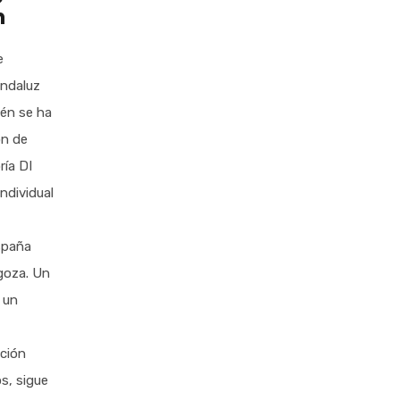
n
e
andaluz
én se ha
n de
ría DI
ndividual
spaña
goza. Un
 un
ción
s, sigue