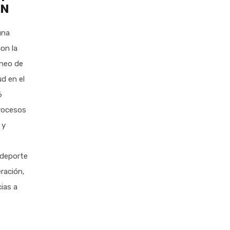
ÓN
una
con la
rneo de
d en el
6
rocesos
 y
 deporte
ración,
cias a