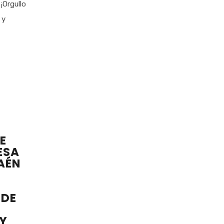
¡Orgullo
 y
E
ESA
AÉN
 DE
 Y