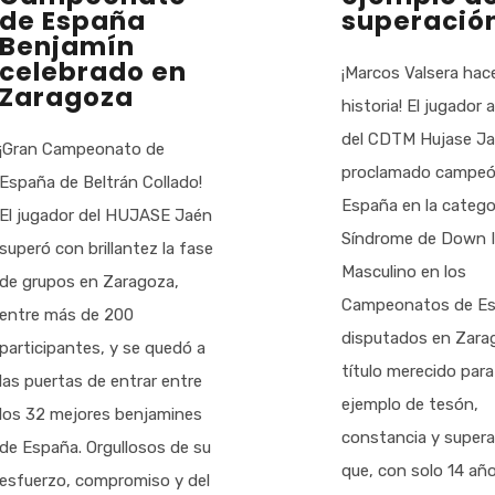
de España
superació
Benjamín
celebrado en
¡Marcos Valsera hac
Zaragoza
historia! El jugador 
del CDTM Hujase Ja
¡Gran Campeonato de
proclamado campeó
España de Beltrán Collado!
España en la catego
El jugador del HUJASE Jaén
Síndrome de Down I
superó con brillantez la fase
Masculino en los
de grupos en Zaragoza,
Campeonatos de E
entre más de 200
disputados en Zara
participantes, y se quedó a
título merecido para
las puertas de entrar entre
ejemplo de tesón,
los 32 mejores benjamines
constancia y supera
de España. Orgullosos de su
que, con solo 14 año
esfuerzo, compromiso y del