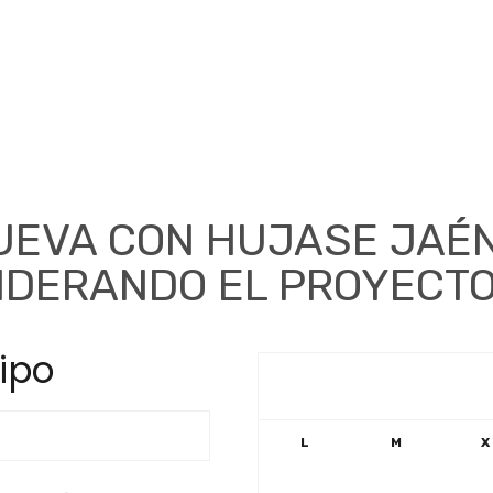
UEVA CON HUJASE JAÉN
 LIDERANDO EL PROYECT
ipo
L
M
X