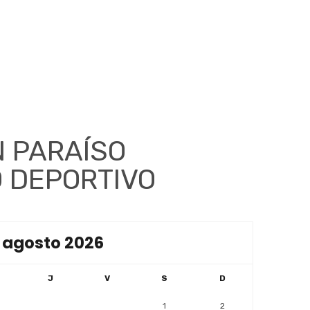
 PARAÍSO
O DEPORTIVO
agosto 2026
J
V
S
D
1
2