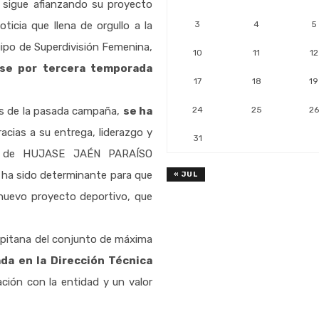
sigue afianzando su proyecto
icia que llena de orgullo a la
3
4
5
uipo de Superdivisión Femenina,
10
11
12
se por tercera temporada
17
18
19
os de la pasada campaña,
se ha
24
25
26
racias a su entrega, liderazgo y
31
es de HUJASE JAÉN PARAÍSO
a ha sido determinante para que
« JUL
 nuevo proyecto deportivo, que
pitana del conjunto de máxima
da en la Dirección Técnica
ción con la entidad y un valor