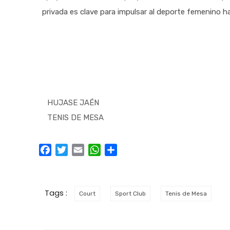
privada es clave para impulsar al deporte femenino ha
HUJASE JAÉN
TENIS DE MESA
Facebook
Twitter
Email
WhatsApp
Compartir
Tags :
Court
Sport Club
Tenis de Mesa