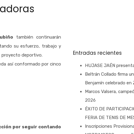
gadoras
ubiño
también continuarán
rtando su esfuerzo, trabajo y
Entradas recientes
e proyecto deportivo.
queda así conformado por cinco
HUJASE JAÉN presenta
Beltrán Collado firma u
Benjamín celebrado en
Marcos Valsera, campeó
2026
ÉXITO DE PARTICIPACI
FERIA DE TENIS DE 
Inscripciones Provisio
cción por seguir contando