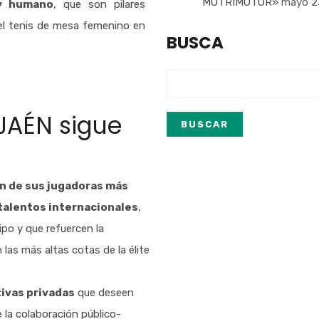
MOTRIMOTOR»
mayo 2
 y humano
, que son pilares
el tenis de mesa femenino en
BUSCA
JAÉN sigue
n de sus jugadoras más
talentos internacionales
,
ipo y que refuercen la
las más altas cotas de la élite
tivas privadas
que deseen
la colaboración público-